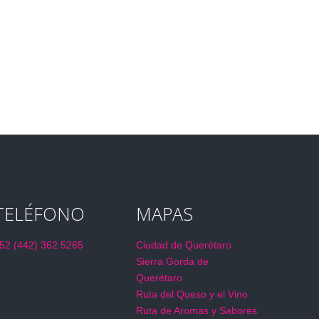
TELÉFONO
MAPAS
52 (442) 362 5265
Ciudad de Querétaro
Sierra Gorda de
Querétaro
Ruta del Queso y el Vino
Ruta de Aromas y Sabores