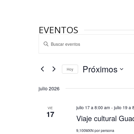
EVENTOS
BÚSQUEDA
Introduce
Y
la
NAVEGACIÓ
palabra
DE
clave.
VISTAS
Próximos
Hoy
Busca
DE
Eventos
Seleccionar
EVENTOS
para
fecha.
julio 2026
la
palabra
clave.
julio 17 a 8:00 am
-
julio 19 a
VIE
17
Viaje cultural Gua
9,100MXN por persona