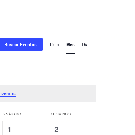
NAVEGACIÓN
DE
Buscar Eventos
Lista
Mes
Día
VISTAS
DE
EVENTO
eventos
.
S
SÁBADO
D
DOMINGO
0
0
1
2