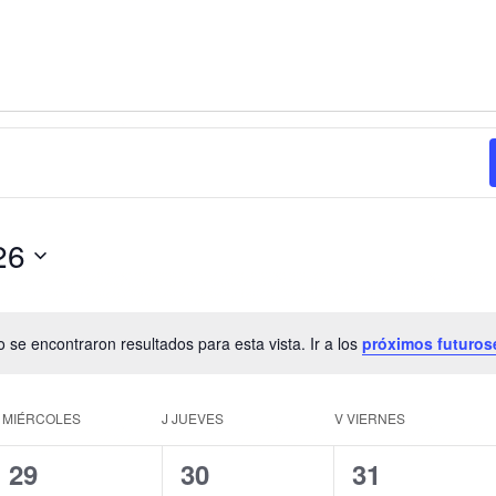
26
 se encontraron resultados para esta vista. Ir a los
próximos futuros
Notice
X
MIÉRCOLES
J
JUEVES
V
VIERNES
0
0
0
29
30
31